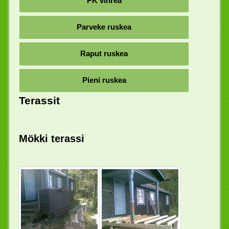
PK vihreä
Parveke ruskea
Raput ruskea
Pieni ruskea
Terassit
Mökki terassi