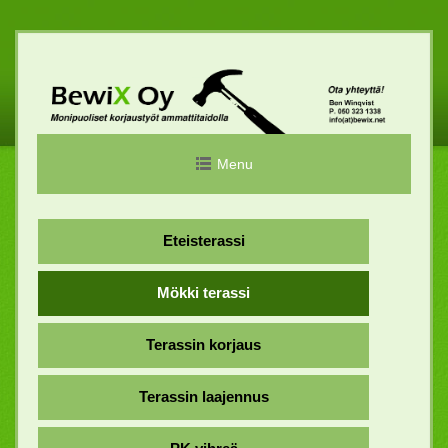
Skip
to
content
Menu
Eteisterassi
Mökki terassi
Terassin korjaus
Terassin laajennus