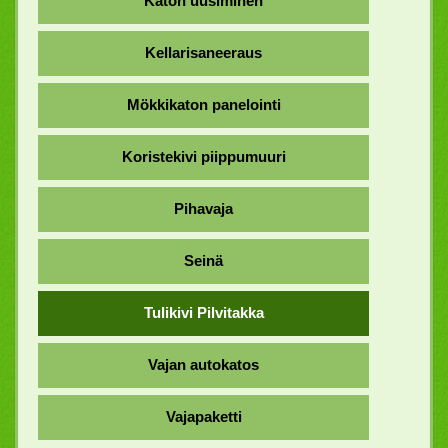
Katon uusiminen
Kellarisaneeraus
Mökkikaton panelointi
Koristekivi piippumuuri
Pihavaja
Seinä
Tulikivi Pilvitakka
Vajan autokatos
Vajapaketti